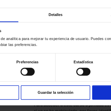
Detalles
s
 de analítica para mejorar tu experiencia de usuario. Puedes con
gratuita
biar las preferencias.
de los lunes :
nteligencia
etos probatorios que
Preferencias
Estadística
 deepfakes.
Guardar la selección
ripción ONLINE
ón ONLINE
 ONLINE
Para acceder a este curso o jornada es
si ya se ha matriculado, por favor, identi