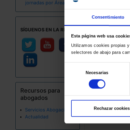
jornadas por Áreas
Consentimiento
SÍGUENOS EN LA RED
Esta página web usa cookie
Utilizamos cookies propias y
27 Apr 2026
selectores de abajo para cam
Conferencia 
Abogacia e I
Selección
Artificial: r
Necesarias
de
plantean los
consentimiento
Salta Recursos para abogados
Recursos para
abogados
Rechazar cookies
Servicios Abogacia
Insc
Inscripci
Actualidad
Inscripción