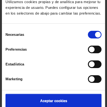
Estado contra la violencia de género
Utilizamos cookies propias y de analítica para mejorar tu
experiencia de usuario. Puedes configurar tus opciones
en los selectores de abajo para cambiar las preferencias.
Selección
Inscripción ONLINE
Inscripción ONLINE
Necesarias
de
Inscripción ONLINE
consentimiento
Para acceder a este curso o jornada es
Preferencias
necesario matricularse
,
si ya se ha matriculado, por favor,
identifíquese iniciando la sesión.
Estadística
Continuar
Marketing
Inscripción
Inscripción PRESENCIAL
PRESENCIAL
Aceptar cookies
Inscripción PRESENCIAL