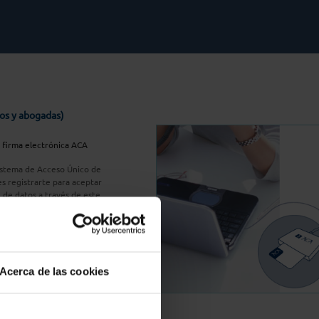
os y abogadas)
u firma electrónica ACA
Sistema de Acceso Único de
s registrarte para aceptar
n de datos a través de este
do
aquí
A Plus
Acerca de las cookies