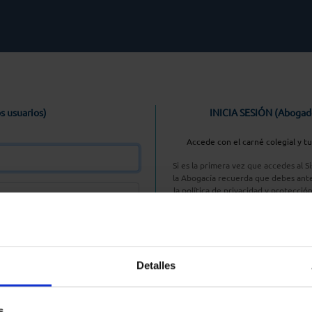
s usuarios)
INICIA SESIÓN (Abogad
Accede con el carné colegial y t
Si es la primera vez que accedes al 
la Abogacía recuerda que debes ante
la política de privacidad y protecció
enlace, pulsan
Entrar con AC
Detalles
aseña
s