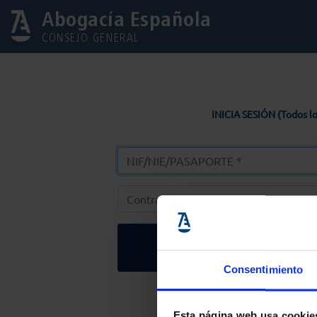
Abogacía Española
CONSEJO GENERAL
INICIA SESIÓN (Todos lo
Entrar
Consentimiento
Solicitar Contr
Esta página web usa cookie